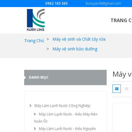
Gọi ngay:
0962 165 565
Email:
buituyenfs@gmail.com
TRANG 
>
Máy vệ sinh và Chất tẩy rửa
Trang Chủ
>
Máy vệ sinh bảo dưỡng
Máy v
DANH MỤC
Máy Làm Lạnh Nước Công Nghiệp
Máy Làm Lạnh Nước - Kiểu Máy Nén
Xoắn Ốc
Máy Làm Lạnh Nước - Kiểu Nguyên