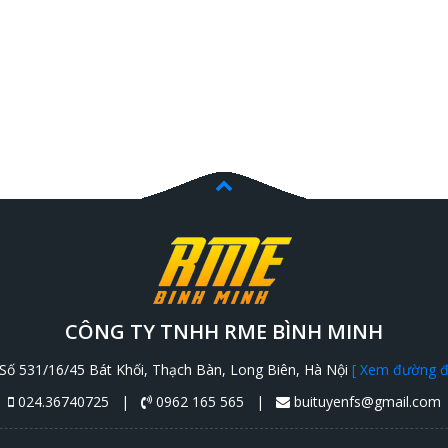
CÔNG TY TNHH RME BÌNH MINH
Số 531/16/45 Bát Khối, Thạch Bàn, Long Biên, Hà Nội
[ Xem đường đi
024.36740725 |
0962 165 565 |
buituyenfs@gmail.com