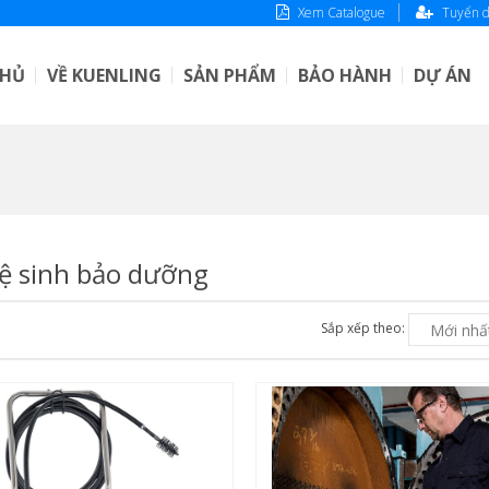
Xem Catalogue
Tuyển 
CHỦ
VỀ KUENLING
SẢN PHẨM
BẢO HÀNH
DỰ ÁN
ệ sinh bảo dưỡng
Sắp xếp theo: