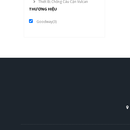
Thiết Bị Chống Cáu Cặn Vulcan
THƯƠNG HIỆU
Goodway
(3)