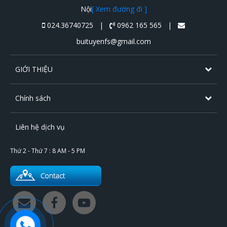
Nội
[ Xem đường đi ]
024.36740725 |
0962 165 565 |
buituyenfs@gmail.com
GIỚI THIỆU
Chính sách
Liên hệ dịch vụ
Thứ 2 - Thứ 7 : 8 AM - 5 PM