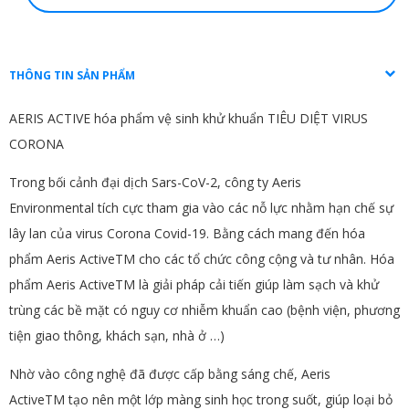
THÔNG TIN SẢN PHẨM
AERIS ACTIVE hóa phẩm vệ sinh khử khuẩn TIÊU DIỆT VIRUS
CORONA
Trong bối cảnh đại dịch
Sars-CoV-2
, công ty
Aeris
Environmental
tích cực tham gia vào các nỗ lực nhằm
hạn chế sự
lây lan của virus Corona Covid-19.
Bằng cách mang đến hóa
phẩm Aeris Active
TM
cho các tổ chức công cộng và tư nhân. Hóa
phẩm Aeris Active
TM
là
giải pháp cải tiến giúp làm sạch và khử
trùng các bề mặt có nguy cơ nhiễm khuẩn cao
(bệnh viện, phương
tiện giao thông, khách sạn, nhà ở …)
Nhờ vào công nghệ đã được cấp bằng sáng chế, Aeris
Active
TM
tạo nên một
lớp màng sinh học trong suốt, giúp loại bỏ