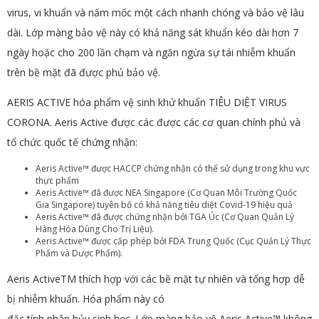
virus, vi khuẩn và nấm mốc
một cách nhanh chóng và bảo vệ lâu
dài. Lớp màng bảo vệ này có khả năng
sát khuẩn kéo dài hơn 7
ngày hoặc cho 200 lần chạm
và ngăn ngừa sự tái nhiễm khuẩn
trên bề mặt đã được phủ bảo vệ.
AERIS ACTIVE hóa phẩm vệ sinh khử khuẩn TIÊU DIỆT VIRUS
CORONA. Aeris Active được các được các cơ quan chính phủ và
tổ chức quốc tế chứng nhận:
Aeris Active™ được
HACCP
chứng nhận có thể sử dụng trong khu vực
thực phẩm
Aeris Active™ đã được
NEA Singapore (Cơ Quan Môi Trường Quốc
Gia Singapore)
tuyên bố có khả năng
tiêu diệt Covid-19 hiệu quả
Aeris Active
™ đã được chứng nhận bởi
TGA Úc (Cơ Quan Quản Lý
Hàng Hóa Dùng Cho Trị Liệu)
.
Aeris Active™ được cấp phép bởi
FDA Trung Quốc (Cục Quản Lý Thực
Phẩm và Dược Phẩm).
Aeris Active
TM
thích hợp với các bề mặt tự nhiên và tổng hợp dễ
bị nhiễm khu
ẩ
n.
Hóa phẩm này có
đặc tính p
hân hủy sinh học.
Lớp màng bảo vệ Aeris Active™
không