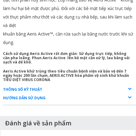
làm hư hại bề mặt được phủ.
Đối với các bề mặt tiếp xúc trực tiếp
với thực phẩm như thớt và
các
dụng cụ
nhà bếp
, sau
khi
làm sạch
và
diệt
khuẩn
bằng Aeris Active™,
cần
rửa sạch
lại
bằng nước trước khi sử
dụng
.
Cách sử dụng Aeris Active rất đơn giản: Sử dụng trực tiếp, không
cần pha loãng.
Phun Aeris Active
lên bề mặt cần xử lý, lau bằng vải
sạch và để khô.
Aeris Active khử trùng theo tiêu chuẩn bệnh viện và bảo vệ đến 7
ngày hoặc 200 lần chạm,
AERIS ACTIVE hóa phẩm vệ sinh khử khuẩn
TIÊU DIỆT VIRUS CORONA
THÔNG SỐ KỸ THUẬT
HƯỚNG DẪN SỬ DỤNG
Đánh giá về sản phẩm