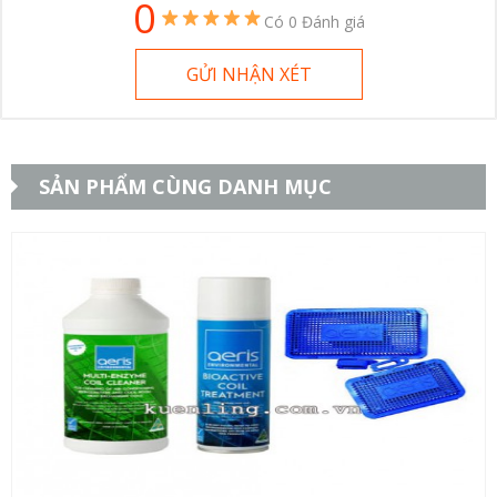
0
Có 0 Đánh giá
GỬI NHẬN XÉT
SẢN PHẨM CÙNG DANH MỤC