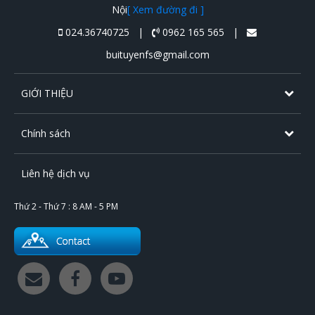
Nội
[ Xem đường đi ]
024.36740725 |
0962 165 565 |
buituyenfs@gmail.com
GIỚI THIỆU
Chính sách
Liên hệ dịch vụ
Thứ 2 - Thứ 7 : 8 AM - 5 PM