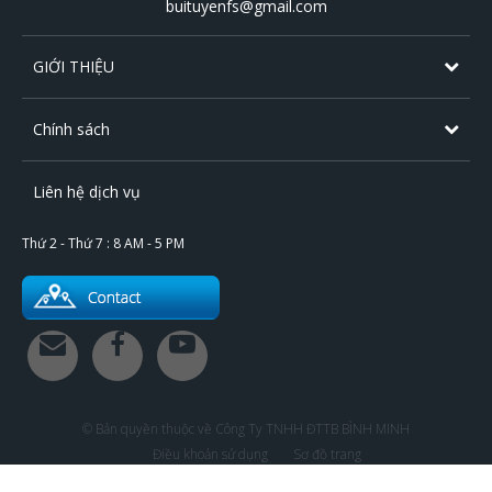
buituyenfs@gmail.com
GIỚI THIỆU
Chính sách
Liên hệ dịch vụ
Thứ 2 - Thứ 7 : 8 AM - 5 PM
© Bản quyền thuộc về Công Ty TNHH ĐTTB BÌNH MINH
Điều khoản sử dụng
Sơ đồ trang