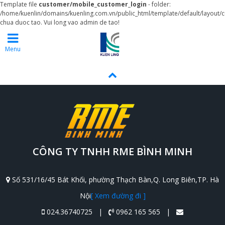
Template file
customer/mobile_customer_login
- folder:
/home/kuenlin/domains/kuenling.com.vn/public_html/template/default/layout/
chua duoc tao. Vui long vao admin de tao!
Menu
CÔNG TY TNHH RME BÌNH MINH
Số 531/16/45 Bát Khối, phường Thạch Bàn,Q. Long Biên,TP. Hà
Nội
[ Xem đường đi ]
024.36740725 |
0962 165 565 |