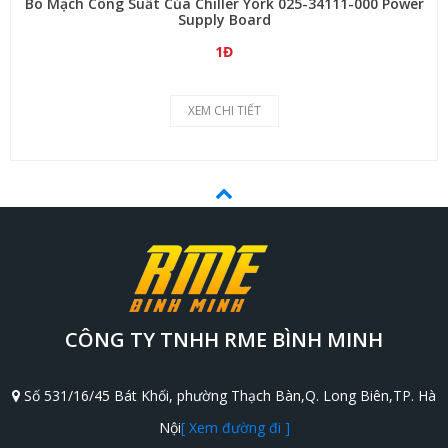
Bo Mạch Công Suất Của Chiller York 025-34111-000 Power
Supply Board
1Đ
XEM CHI TIẾT
CÔNG TY TNHH RME BÌNH MINH
Số 531/16/45 Bát Khối, phường Thạch Bàn,Q. Long Biên,TP. Hà
Nội
[ Xem đường đi ]