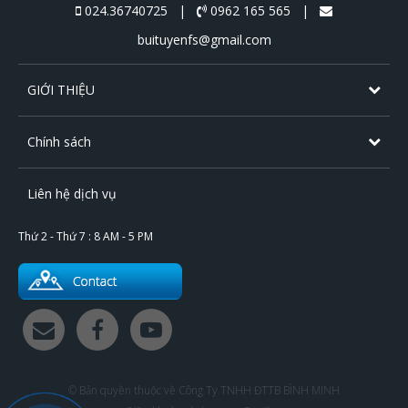
024.36740725 |
0962 165 565 |
buituyenfs@gmail.com
GIỚI THIỆU
Chính sách
Liên hệ dịch vụ
Thứ 2 - Thứ 7 : 8 AM - 5 PM
© Bản quyền thuộc về Công Ty TNHH ĐTTB BÌNH MINH