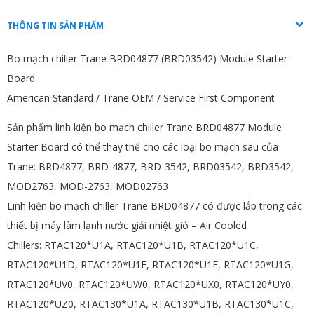
THÔNG TIN SẢN PHẨM
Bo mạch chiller Trane BRD04877 (BRD03542) Module Starter
Board
American Standard / Trane OEM / Service First Component
Sản phẩm linh kiện bo mạch chiller Trane BRD04877 Module
Starter Board có thể thay thế cho các loại bo mạch sau của
Trane:
BRD4877, BRD-4877, BRD-3542, BRD03542, BRD3542,
MOD2763, MOD-2763, MOD02763
Linh kiện bo mạch chiller Trane BRD04877 có được lắp trong các
thiết bị máy làm lạnh nước giải nhiệt gió – Air Cooled
Chillers:
RTAC120*U1A, RTAC120*U1B, RTAC120*U1C,
RTAC120*U1D, RTAC120*U1E, RTAC120*U1F, RTAC120*U1G,
RTAC120*UV0, RTAC120*UW0, RTAC120*UX0, RTAC120*UY0,
RTAC120*UZ0, RTAC130*U1A, RTAC130*U1B, RTAC130*U1C,