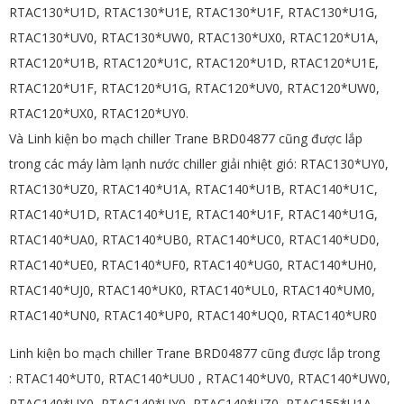
RTAC130*U1D, RTAC130*U1E, RTAC130*U1F, RTAC130*U1G,
RTAC130*UV0, RTAC130*UW0, RTAC130*UX0, RTAC120*U1A,
RTAC120*U1B, RTAC120*U1C, RTAC120*U1D, RTAC120*U1E,
RTAC120*U1F, RTAC120*U1G, RTAC120*UV0, RTAC120*UW0,
RTAC120*UX0, RTAC120*UY0.
Và Linh kiện bo mạch chiller Trane BRD04877 cũng được lắp
trong các máy làm lạnh nước chiller giải nhiệt gió:
RTAC130*UY0,
RTAC130*UZ0, RTAC140*U1A, RTAC140*U1B, RTAC140*U1C,
RTAC140*U1D, RTAC140*U1E, RTAC140*U1F, RTAC140*U1G,
RTAC140*UA0, RTAC140*UB0, RTAC140*UC0, RTAC140*UD0,
RTAC140*UE0, RTAC140*UF0, RTAC140*UG0, RTAC140*UH0,
RTAC140*UJ0, RTAC140*UK0, RTAC140*UL0, RTAC140*UM0,
RTAC140*UN0, RTAC140*UP0, RTAC140*UQ0, RTAC140*UR0
Linh kiện bo mạch chiller Trane BRD04877 cũng được lắp trong
:
RTAC140*UT0, RTAC140*UU0 , RTAC140*UV0, RTAC140*UW0,
RTAC140*UX0, RTAC140*UY0, RTAC140*UZ0, RTAC155*U1A,