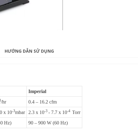
HƯỚNG DẪN SỬ DỤNG
Imperial
3
/hr
0.4 – 16.2 cfm
-3
-3
-4
0 x 10
mbar
2.3 x 10
- 7.7 x 10
Torr
50 Hz)
90 – 900 W (60 Hz)