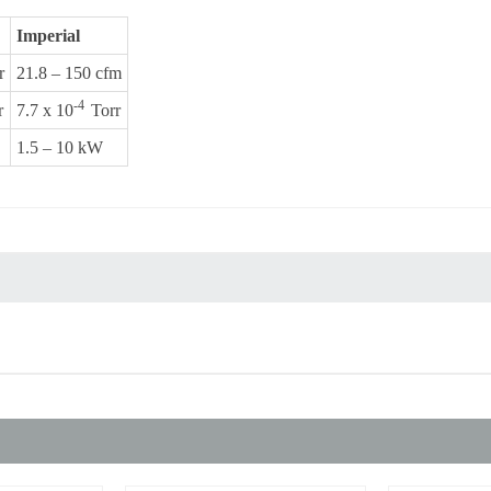
Imperial
r
21.8 – 150 cfm
-4
r
7.7 x 10
Torr
1.5 – 10 kW