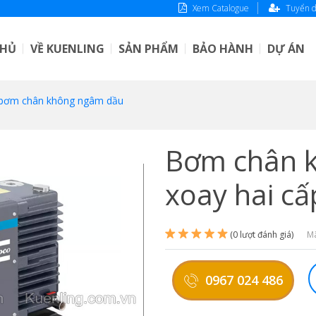
Xem Catalogue
Tuyển 
CHỦ
VỀ KUENLING
SẢN PHẨM
BẢO HÀNH
DỰ ÁN
bơm chân không ngâm dầu
Bơm chân k
xoay hai cấ
(0 lượt đánh giá)
Mã
0967 024 486