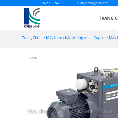
Gọi ngay:
0962 165 565
Email:
buituyenfs@gmail.com
TRANG 
Trang Chủ
>
Máy bơm chân không Atlas Copco
>
Máy 
Zoom