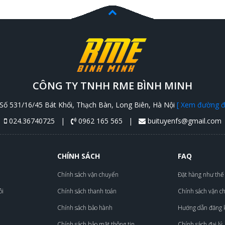
CÔNG TY TNHH RME BÌNH MINH
Số 531/16/45 Bát Khối, Thạch Bàn, Long Biên, Hà Nội
[ Xem đường đi
024.36740725 |
0962 165 565 |
buituyenfs@gmail.com
CHÍNH SÁCH
FAQ
Chính sách vận chuyển
Đặt hàng như thế
ôi
Chính sách thanh toán
Chính sách vận c
Chính sách bảo hành
Hướng dẫn đăng 
Chính sách bảo mật thông tin
Chính sách đại lý