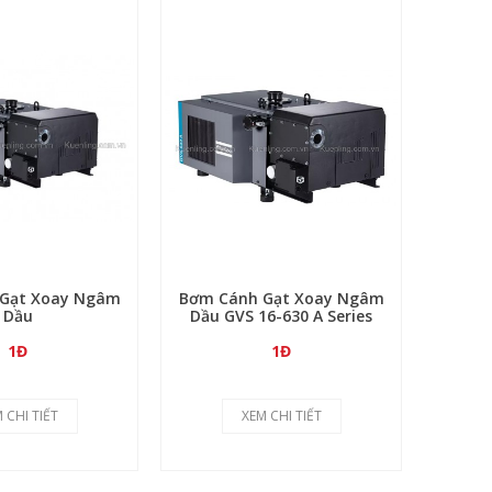
Gạt Xoay Ngâm
Bơm Cánh Gạt Xoay Ngâm
Bơm C
Dầu
Dầu GVS 16-630 A Series
Xoay 
1Đ
1Đ
 CHI TIẾT
XEM CHI TIẾT