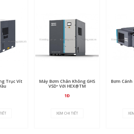
 Trục Vít
Máy Bơm Chân Không GHS
Bơm Cánh 
Dầu
VSD⁺ Với HEX@TM
1Đ
TIẾT
XEM CHI TIẾT
XEM