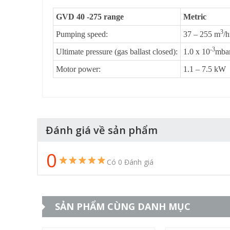
GVD 40 -275 range
Metric
3
Pumping speed:
37 – 255 m
/h
-3
Ultimate pressure (gas ballast closed):
1.0 x 10
mba
Motor power:
1.1 – 7.5 kW
Đánh giá về sản phẩm
0
Có 0 Đánh giá
SẢN PHẨM CÙNG DANH MỤC