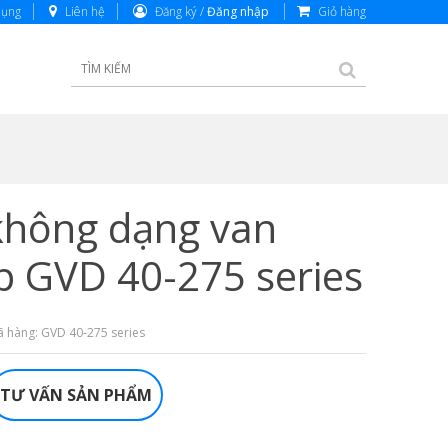
dụng
Liên hệ
Đăng ký /
Đăng nhập
Giỏ hàng
hông dạng van
p GVD 40-275 series
 hàng: GVD 40-275 series
TƯ VẤN SẢN PHẨM