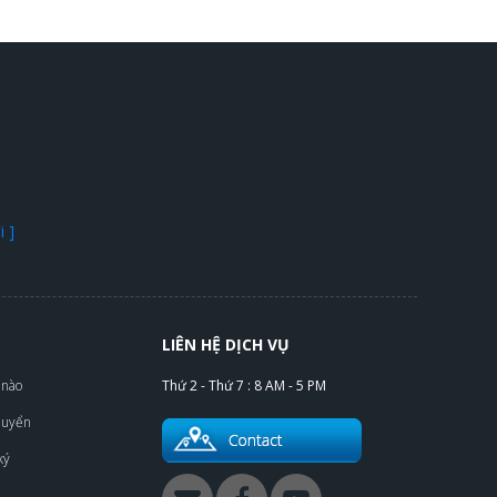
 ]
LIÊN HỆ DỊCH VỤ
 nào
Thứ 2 - Thứ 7 : 8 AM - 5 PM
huyển
ký