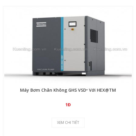
Máy Bơm Chân Không GHS VSD⁺ Với HEX@TM
1Đ
XEM CHI TIẾT