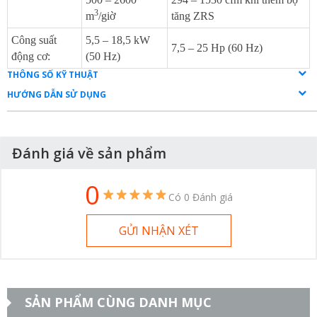
3
m
/giờ
tăng ZRS
Công suất
5,5 – 18,5 kW
7,5 – 25 Hp (60 Hz)
động cơ:
(50 Hz)
THÔNG SỐ KỸ THUẬT
HƯỚNG DẪN SỬ DỤNG
Đánh giá về sản phẩm
0
Có 0 Đánh giá
GỬI NHẬN XÉT
SẢN PHẨM CÙNG DANH MỤC