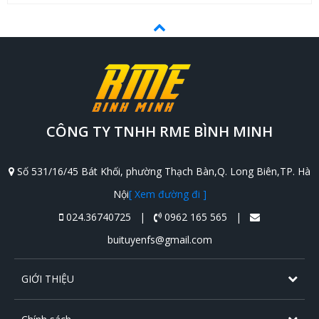
CÔNG TY TNHH RME BÌNH MINH
Số 531/16/45 Bát Khối, phường Thạch Bàn,Q. Long Biên,TP. Hà
Nội
[ Xem đường đi ]
024.36740725 |
0962 165 565 |
buituyenfs@gmail.com
GIỚI THIỆU