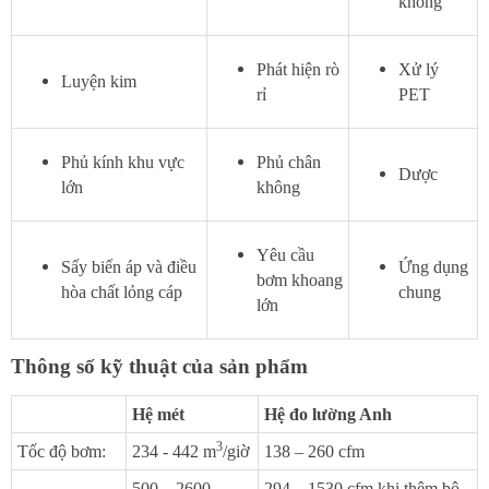
không
Phát hiện rò
Xử lý
Luyện kim
rỉ
PET
Phủ kính khu vực
Phủ chân
Dược
lớn
không
Yêu cầu
Sấy biến áp và điều
Ứng dụng
bơm khoang
hòa chất lỏng cáp
chung
lớn
Thông số kỹ thuật của sản phẩm
Hệ mét
Hệ đo lường Anh
3
Tốc độ bơm:
234 - 442 m
/giờ
138 – 260 cfm
500 – 2600
294 – 1530 cfm khi thêm bộ