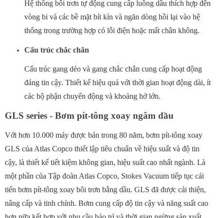
Hệ thống bôi trơn tự động cung cấp luồng dầu thích hợp đến
vòng bi và các bề mặt bít kín và ngăn dòng hồi lại vào hệ
thống trong trường hợp có lỗi điện hoặc mất chân không.
Cấu trúc chắc chắn
Cấu trúc gang dẻo và gang chắc chắn cung cấp hoạt động
đáng tin cậy. Thiết kế hiệu quả với thời gian hoạt động dài, ít
các bộ phận chuyển động và khoảng hở lớn.
GLS series - Bơm pít-tông xoay ngâm dầu
Với hơn 10.000 máy được bán trong 80 năm, bơm pít-tông xoay
GLS của Atlas Copco thiết lập tiêu chuẩn về hiệu suất và độ tin
cậy, là thiết kế tiết kiệm không gian, hiệu suất cao nhất ngành. Là
một phần của Tập đoàn Atlas Copco, Stokes Vacuum tiếp tục cải
tiến bơm pít-tông xoay bôi trơn bằng dầu. GLS đã được cải thiện,
nâng cấp và tinh chỉnh. Bơm cung cấp độ tin cậy và năng suất cao
hơn nữa kết hợp với nhu cầu bảo trì và thời gian ngừng sản xuất