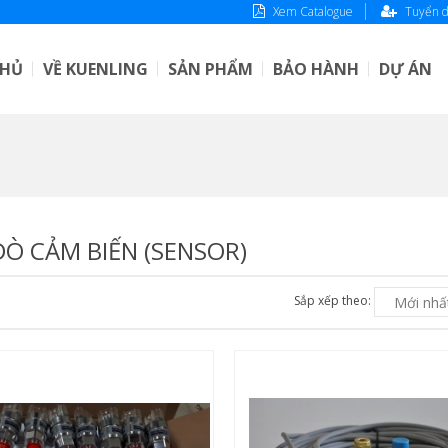
Xem Catalogue
Tuyển 
CHỦ
VỀ KUENLING
SẢN PHẨM
BẢO HÀNH
DỰ ÁN
Ò CẢM BIẾN (SENSOR)
Sắp xếp theo: