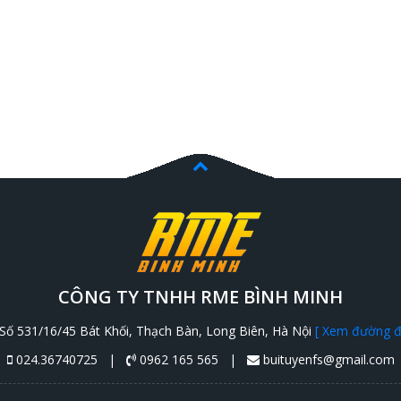
CÔNG TY TNHH RME BÌNH MINH
Số 531/16/45 Bát Khối, Thạch Bàn, Long Biên, Hà Nội
[ Xem đường đi
024.36740725 |
0962 165 565 |
buituyenfs@gmail.com