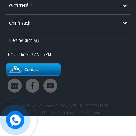
GIỚI THIỆU
Chính sách
Liên hệ dịch vụ
Thứ 2 - Thứ 7 : 8 AM - 5 PM
© Bản quyền thuộc về Công Ty TNHH ĐTTB BÌNH MINH
Điều khoản sử dụng
Sơ đồ trang