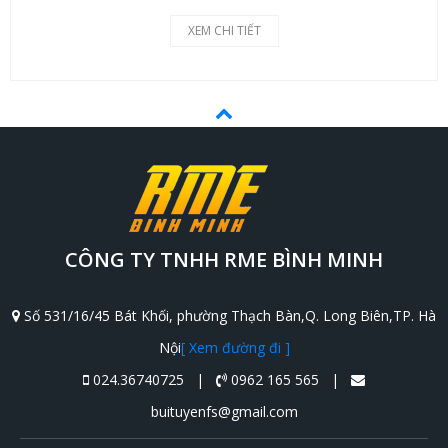
XEM CHI TIẾT
CÔNG TY TNHH RME BÌNH MINH
Số 531/16/45 Bát Khối, phường Thạch Bàn,Q. Long Biên,TP. Hà
Nội
[ Xem đường đi ]
024.36740725 |
0962 165 565 |
buituyenfs@gmail.com