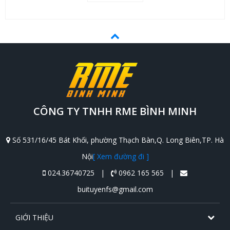
CÔNG TY TNHH RME BÌNH MINH
Số 531/16/45 Bát Khối, phường Thạch Bàn,Q. Long Biên,TP. Hà
Nội
[ Xem đường đi ]
024.36740725 |
0962 165 565 |
buituyenfs@gmail.com
GIỚI THIỆU