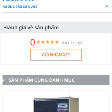
HƯỚNG DẪN SỬ DỤNG
Đánh giá về sản phẩm
0
Có 0 Đánh giá
GỬI NHẬN XÉT
SẢN PHẨM CÙNG DANH MỤC