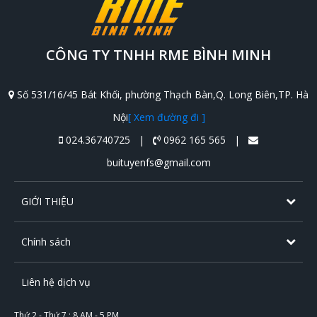
CÔNG TY TNHH RME BÌNH MINH
Số 531/16/45 Bát Khối, phường Thạch Bàn,Q. Long Biên,TP. Hà
Nội
[ Xem đường đi ]
024.36740725 |
0962 165 565 |
buituyenfs@gmail.com
GIỚI THIỆU
Chính sách
Liên hệ dịch vụ
Thứ 2 - Thứ 7 : 8 AM - 5 PM