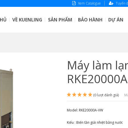
Xem Catalogue
Tuyển 
CHỦ
VỀ KUENLING
SẢN PHẨM
BẢO HÀNH
DỰ ÁN
Máy làm lạ
RKE20000
(0 lượt đánh giá)
M
Model: RKE20000A-VW
Kiểu : Biến tần giải nhiệt bằng nước