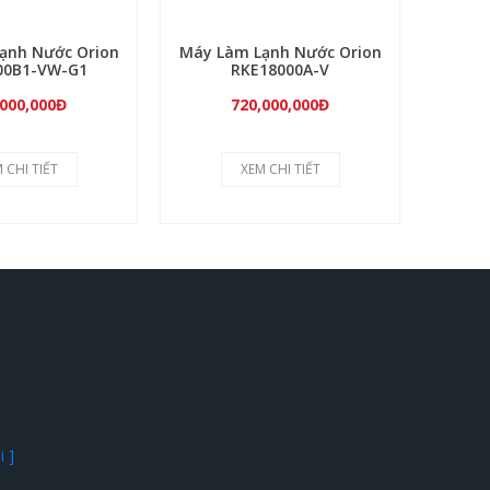
ạnh Nước Orion
Máy Làm Lạnh Nước Orion
Máy L
00B1-VW-G1
RKE18000A-V
,000,000Đ
720,000,000Đ
 CHI TIẾT
XEM CHI TIẾT
 ]