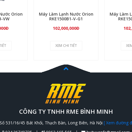
Nước Orion
Máy Làm Lạnh Nước Orion
Máy Làm L
B-VW
RKE1500B1-V-G1
RKE15
000Đ
102,000,000Đ
102
TIẾT
XEM CHI TIẾT
XEM
CÔNG TY TNHH RME BÌNH MINH
Số 531/16/45 Bát Khối, Thạch Bàn, Long Biên, Hà Nội
[ Xem đường đi