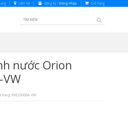
dụng
Liên hệ
Đăng ký /
Đăng nhập
Giỏ hàng
nh nước Orion
A-VW
ã hàng: RKE20000A-VW