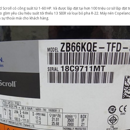
oll có công suất từ ​​1-60 HP. Và được lắp đặt tại hơn 100 triệu cơ sở lắp đặt 
 gồm yêu cầu hiệu suất tối thiểu 13 SEER và loại bỏ pha R-22. Máy nén Copeland
à sự thoải mái cho khách hàng.