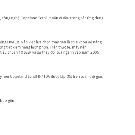
, công nghệ Copeland Scroll ™ vẫn đi đầu trong các ứng dụng
ống HVACR. Nên việc lựa chọn máy nén là chìa khóa để nâng
ống tiết kiệm năng lượng hơn. Trên thực tế, máy nén
 tiêu chuẩn 10 SEER và sự thay đổi của ngành vào năm 2006
y nén Copeland Scroll R-410A được lắp đặt trên toàn thế giới.
ế bao gồm: