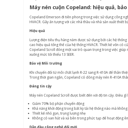
Máy nén cuộn Copeland: hiệu quả, bảo
Copeland Emerson đi tiên phong trong việc sử dụng công ngh
HVACR. Gây ấn tượng với các nhà thầu và nhà sản xuất thiết bị
Hiệu quả
Lượng điện tiêu thụ hàng năm được sử dụng bởi các hệ thống
cao hiệu quả tổng thể của hệ thống HVACR. Thiết kế vốn có củ
Copeland Scroll đóng một vai trò quan trọng trong việc giúp
xuống mức tối thiểu 13 SEER.
Bảo vệ Môi trường
Khi chuyển đổi từ môi chất lạnh R-22 sang R-410A để thân thiệ
Trong thời gian ngắn, Copeland có dòng máy nén R-410A thân 
Đáng tin cậy
Máy nén Copeland Scroll được biết đến với độ tin cậy. Điều g
Giảm 70% bộ phận chuyển động
Khả năng khởi động trong bất kỳ tải hệ thống nào mà không
Thiết kế nhỏ gọn, trọng lượng nhẹ
Không có van hút và xả bên trong phức tạp để hoạt động êm
Dẫn đầu công nghệ đổi mới