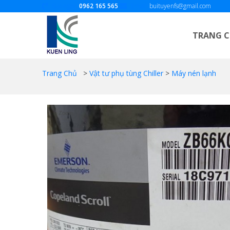
Gọi ngay:
0962 165 565
Email:
buituyenfs@gmail.com
TRANG 
Trang Chủ
>
Vật tư phụ tùng Chiller
>
Máy nén lạnh
Zoom