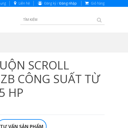
dụng
Liên hệ
Đăng ký /
Đăng nhập
Giỏ hàng
CUỘN SCROLL
ZB CÔNG SUẤT TỪ
5 HP
TƯ VẤN SẢN PHẨM