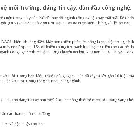
 vệ môi trường, đáng tin cậy, dẫn đầu công nghệ:
ệ cuộn trong máy nén. Nó đã thay đổi ngành công nghiệp này mãi mãi. Kể từ đó
 gốc (OEM) với hiệu quả vượt trội. Độ tin cậy đã được kiểm chứng và dễ lắp đặt.
 HVACR chiếm khoảng 40%. Máy nén chiếm phần lớn năng lượng điện trong hệ th
a máy nén Copeland Scroll khiến chúng trở thành lựa chọn ưu tiên cho các hệ th
 ngành công nghiệp thực hiện những chuyển đổi lớn. Như năm 1992, chuyển sang
n với môi trường hơn. Một sự kiện đáng ngạc nhiên đã xảy ra. Với gần 10 triệu má
thiện với môi trường rộng rãi nhất trong ngành.
ì làm cho họ đáng tin cậy như vậy? Các tính năng thiết kế được cấp bằng sáng ch
 cần các thành phần khởi động
 hơn và độ tin cậy cao hơn