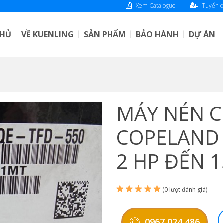
Xem Catalogue
Tuyển 
CHỦ
VỀ KUENLING
SẢN PHẨM
BẢO HÀNH
DỰ ÁN
MÁY NÉN 
COPELAND 
2 HP ĐẾN 1
(0 lượt đánh giá)
0967 024 486