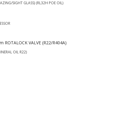
AZING/SIGHT GLASS) (RL32H POE OIL)
RESSOR
èm ROTALOCK VALVE (R22/R404A)
INERAL OIL R22)