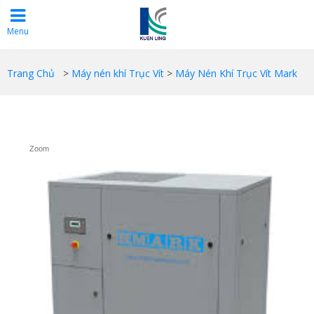
Menu
Trang Chủ
>
Máy nén khí Trục Vít
>
Máy Nén Khí Trục Vít Mark
Zoom