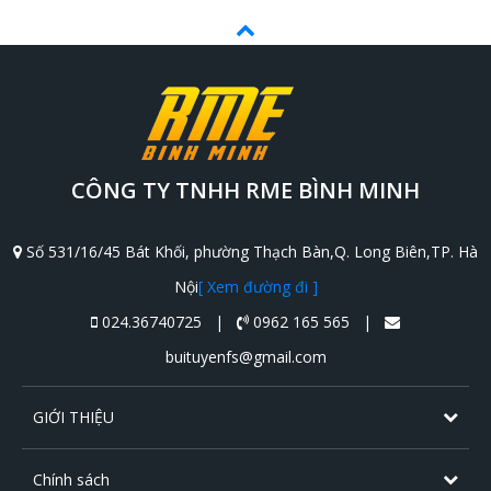
CÔNG TY TNHH RME BÌNH MINH
Số 531/16/45 Bát Khối, phường Thạch Bàn,Q. Long Biên,TP. Hà
Nội
[ Xem đường đi ]
024.36740725 |
0962 165 565 |
buituyenfs@gmail.com
GIỚI THIỆU
Chính sách