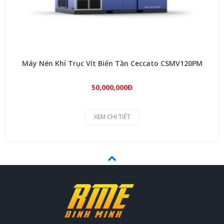
Máy Nén Khí Trục Vít Biến Tần Ceccato CSMV120PM
50,000,000Đ
XEM CHI TIẾT