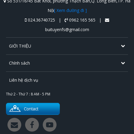
Số 531/16/45 Bát Khối, phường Thạch Bàn,Q. Long Biên,TP. Hà
Nội
[ Xem đường đi ]
024.36740725 |
0962 165 565 |
buituyenfs@gmail.com
GIỚI THIỆU
Chính sách
Liên hệ dịch vụ
Thứ 2 - Thứ 7 : 8 AM - 5 PM