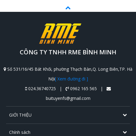
CÔNG TY TNHH RME BÌNH MINH
Số 531/16/45 Bát Khối, phường Thạch Bàn,Q. Long Biên,TP. Hà
Nội
[ Xem đường đi ]
024.36740725 |
0962 165 565 |
buituyenfs@gmail.com
GIỚI THIỆU
Chính sách