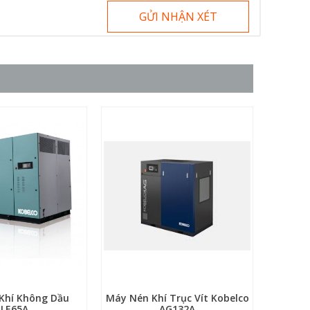
GỬI NHẬN XÉT
Khí Không Dầu
Máy Nén Khí Trục Vít Kobelco
Máy Né
LE65A
AG132A
Dầu K