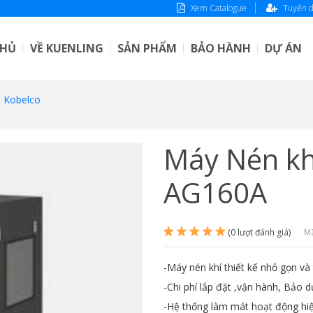
Xem Catalogue
Tuyển 
CHỦ
VỀ KUENLING
SẢN PHẨM
BẢO HÀNH
DỰ ÁN
t Kobelco
Máy Nén khí
AG160A
(0 lượt đánh giá)
M
-Máy nén khí thiết kế nhỏ gọn và
-Chi phí lắp đặt ,vận hành, Bảo d
-Hệ thống làm mát hoạt động hiệ