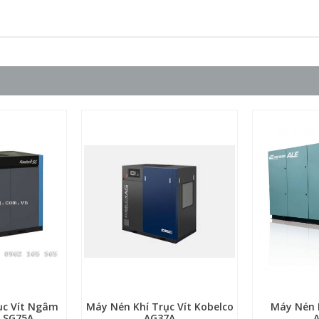
ục Vít Ngâm
Máy Nén Khí Trục Vít Kobelco
Máy Nén 
 SG75A
AG37A
A