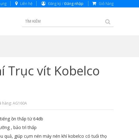
dụng
Liên hệ
Đăng ký /
Đăng nhập
Giỏ hàng
 Trục vít Kobelco
ã hàng: AG160A
 tiếng ồn thấp từ 64db
ưỡng , bảo trì thấp
u quả, giúp cụm nén máy nén khí kobelco có tuổi thọ