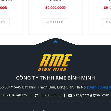
000Đ
50,000,000Đ
891
TIẾT
XEM CHI TIẾT
XEM
CÔNG TY TNHH RME BÌNH MINH
Số 531/16/45 Bát Khối, Thạch Bàn, Long Biên, Hà Nội
[ Xem đường đi
024.36740725 |
0962 165 565 |
buituyenfs@gmail.com