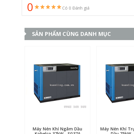
0
Có 0 Đánh giá
SẢN PHẨM CÙNG DANH MỤC
Máy Nén Khí Ngâm Dầu
Máy Nén Khí Tr
Kobelco 37kW - SG37A
Dầu 75kW -