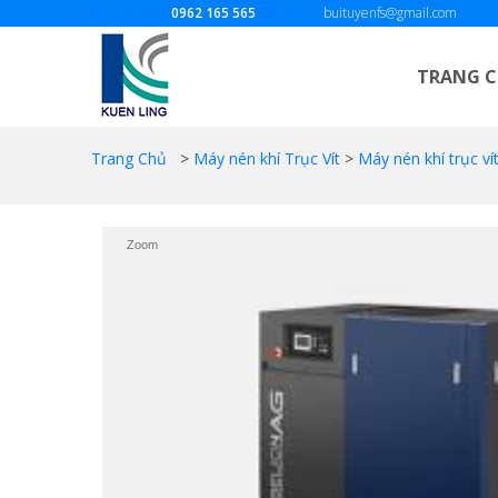
Gọi ngay:
0962 165 565
Email:
buituyenfs@gmail.com
TRANG 
Trang Chủ
>
Máy nén khí Trục Vít
>
Máy nén khí trục ví
Zoom