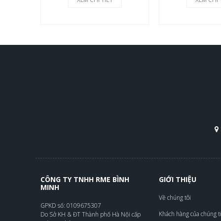
CÔNG TY TNHH RME BÌNH
GIỚI THIỆU
MINH
Về chúng tôi
GPKD số: 0109675307
Khách hàng của chúng t
Do Sở KH & ĐT Thành phố Hà Nội cấp