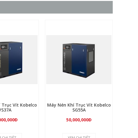
 Trục Vít Kobelco
Máy Nén Khí Trục Vít Kobelco
Máy Nén
VS37A
SG55A
000,000Đ
50,000,000Đ
 CHI TIẾT
XEM CHI TIẾT