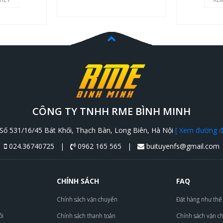
CÔNG TY TNHH RME BÌNH MINH
Số 531/16/45 Bát Khối, Thạch Bàn, Long Biên, Hà Nội
[ Xem đường đi
024.36740725 |
0962 165 565 |
buituyenfs@gmail.com
CHÍNH SÁCH
FAQ
Chính sách vận chuyển
Đặt hàng như thế
ôi
Chính sách thanh toán
Chính sách vận c