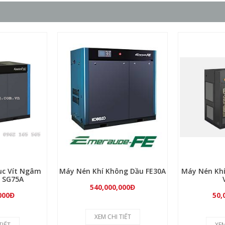
ục Vít Ngâm
Máy Nén Khí Không Dầu FE30A
Máy Nén Khí
 SG75A
540,000,000Đ
000Đ
50,
XEM CHI TIẾT
TIẾT
XEM