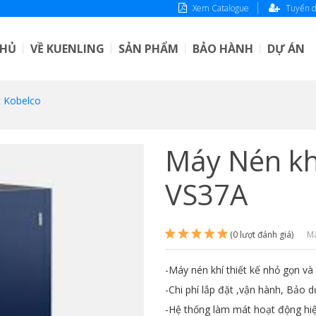
Xem Catalogue
Tuyển 
CHỦ
VỀ KUENLING
SẢN PHẨM
BẢO HÀNH
DỰ ÁN
t Kobelco
Máy Nén khí
VS37A
(0 lượt đánh giá)
Mã
-Máy nén khí thiết kế nhỏ gọn và
-Chi phí lắp đặt ,vận hành, Bảo d
-Hệ thống làm mát hoạt động hiệ