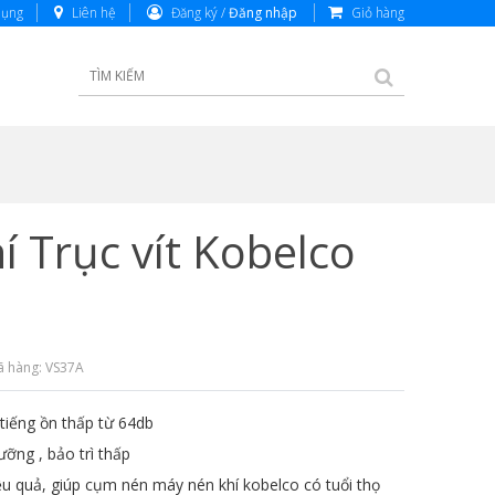
dụng
Liên hệ
Đăng ký /
Đăng nhập
Giỏ hàng
 Trục vít Kobelco
 hàng: VS37A
 tiếng ồn thấp từ 64db
ưỡng , bảo trì thấp
u quả, giúp cụm nén máy nén khí kobelco có tuổi thọ