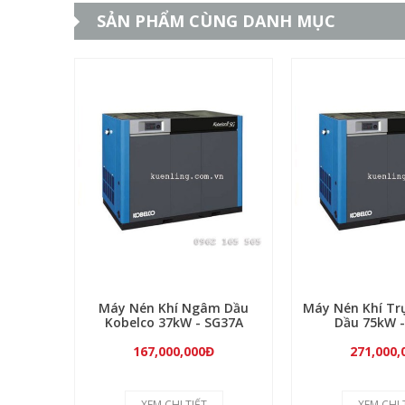
SẢN PHẨM CÙNG DANH MỤC
Máy Nén Khí Ngâm Dầu
Máy Nén Khí Tr
Kobelco 37kW - SG37A
Dầu 75kW -
167,000,000Đ
271,000,
XEM CHI TIẾT
XEM CHI 