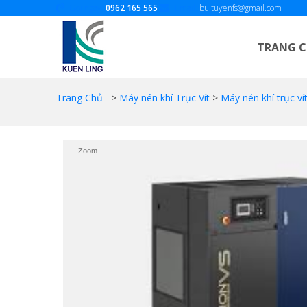
Gọi ngay:
0962 165 565
Email:
buituyenfs@gmail.com
TRANG 
Trang Chủ
>
Máy nén khí Trục Vít
>
Máy nén khí trục ví
Zoom