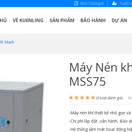
Xem Catalogue
Tuyển 
CHỦ
VỀ KUENLING
SẢN PHẨM
BẢO HÀNH
DỰ ÁN
ít Mark
Máy Nén khí
MSS75
(0 lượt đánh giá)
Mã
-Máy nén khí thiết kế nhỏ gọn và
-Chi phí lắp đặt ,vận hành, Bảo d
-Hệ thống làm mát hoạt động hiệ