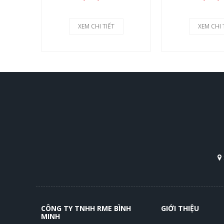
XEM CHI TIẾT
XEM CHI 
CÔNG TY TNHH RME BÌNH
GIỚI THIỆU
MINH