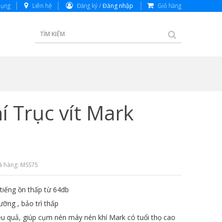
dụng
Liên hệ
Đăng ký /
Đăng nhập
Giỏ hàng
 Trục vít Mark
 hàng: MSS75
 tiếng ồn thấp từ 64db
ưỡng , bảo trì thấp
u quả, giúp cụm nén máy nén khí Mark có tuổi thọ cao