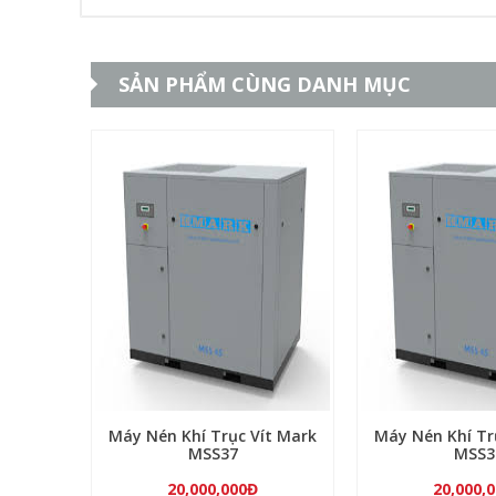
SẢN PHẨM CÙNG DANH MỤC
Máy Nén Khí Trục Vít Mark
Máy Nén Khí Tr
MSS37
MSS3
20,000,000Đ
20,000,