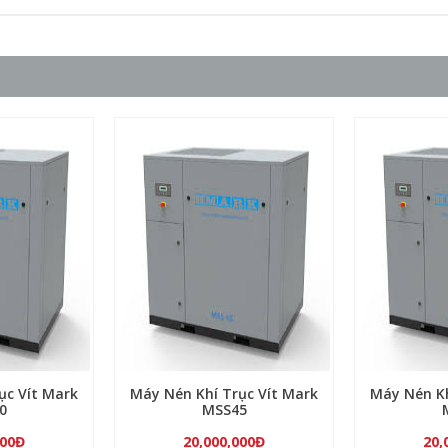
ục Vít Mark
Máy Nén Khí Trục Vít Mark
Máy Nén Kh
0
MSS45
000Đ
20,000,000Đ
20,