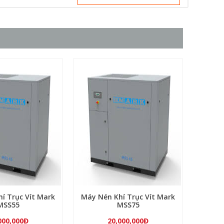
í Trục Vít Mark
Máy Nén Khí Trục Vít Mark
Máy N
MSS55
MSS75
Tầ
000,000Đ
20,000,000Đ