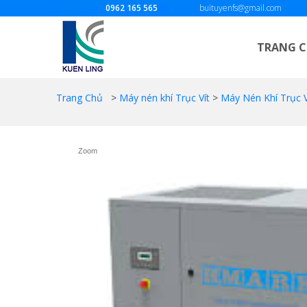
Gọi ngay:
0962 165 565
Email:
buituyenfs@gmail.com
TRANG 
Trang Chủ
>
Máy nén khí Trục Vít
>
Máy Nén Khí Trục V
Zoom