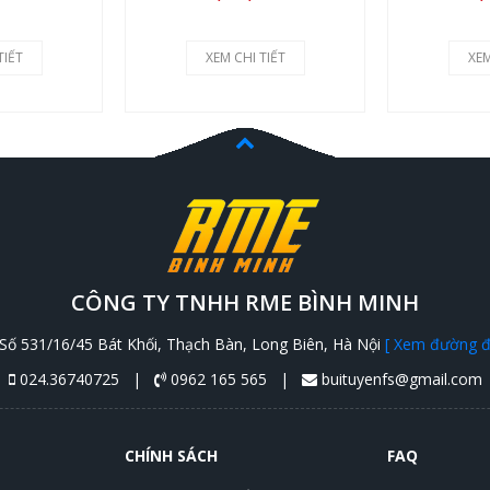
TIẾT
XEM CHI TIẾT
XEM
CÔNG TY TNHH RME BÌNH MINH
Số 531/16/45 Bát Khối, Thạch Bàn, Long Biên, Hà Nội
[ Xem đường đi
024.36740725 |
0962 165 565 |
buituyenfs@gmail.com
CHÍNH SÁCH
FAQ