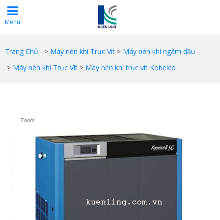
Menu
Trang Chủ
>
Máy nén khí Trục Vít
>
Máy nén khí ngâm dầu
>
Máy nén khí Trục Vít
>
Máy nén khí trục vít Kobelco
Zoom