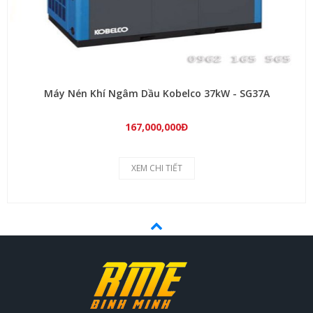
Máy Nén Khí Ngâm Dầu Kobelco 37kW - SG37A
167,000,000Đ
XEM CHI TIẾT