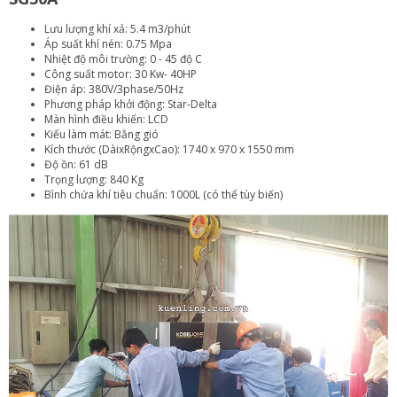
Lưu lượng khí xả: 5.4 m3/phút
Áp suất khí nén: 0.75 Mpa
Nhiệt độ môi trường: 0 - 45 độ C
Công suất motor: 30 Kw- 40HP
Điện áp: 380V/3phase/50Hz
Phương pháp khởi động: Star-Delta
Màn hình điều khiển: LCD
Kiểu làm mát: Bằng gió
Kích thước (DàixRộngxCao): 1740 x 970 x 1550 mm
Độ ồn: 61 dB
Trọng lượng: 840 Kg
Bình chứa khí tiêu chuẩn: 1000L (có thể tùy biến)