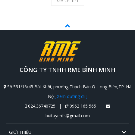
XEM CHI TIẾT
CÔNG TY TNHH RME BÌNH MINH
Số 531/16/45 Bát Khối, phường Thạch Bàn,Q. Long Biên,TP. Hà
Nội
[ Xem đường đi ]
024.36740725 |
0962 165 565 |
buituyenfs@gmail.com
GIỚI THIỆU