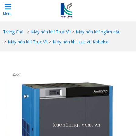
Menu
Trang Chủ
>
Máy nén khí Trục Vít
>
Máy nén khí ngâm dầu
>
Máy nén khí Trục Vít
>
Máy nén khí trục vít Kobelco
Zoom