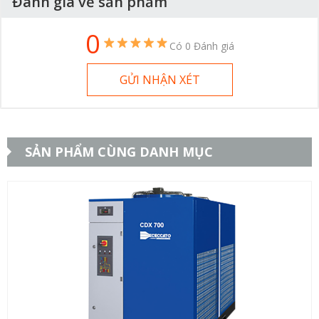
Đánh giá về sản phẩm
0
Có 0 Đánh giá
GỬI NHẬN XÉT
SẢN PHẨM CÙNG DANH MỤC