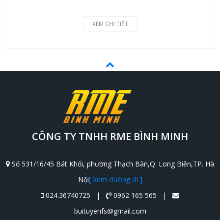
XEM CHI TIẾT
CÔNG TY TNHH RME BÌNH MINH
Số 531/16/45 Bát Khối, phường Thạch Bàn,Q. Long Biên,TP. Hà
Nội
[ Xem đường đi ]
024.36740725 |
0962 165 565 |
buituyenfs@gmail.com