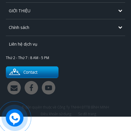
GIỚI THIỆU
Chính sách
Liên hệ dịch vụ
Thứ 2 - Thứ 7 : 8 AM - 5 PM
© Bản quyền thuộc về Công Ty TNHH ĐTTB BÌNH MINH
Điều khoản sử dụng
Sơ đồ trang