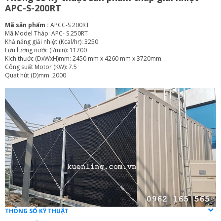
APC-S-200RT
Mã sản phẩm :
APCC-S 200RT
Mã Model Tháp: APC- S 250RT
Khả năng giải nhiệt (Kcal/hr): 3250
Lưu lượng nước (l/min): 11700
Kích thước (DxWxH)mm: 2450 mm x 4260 mm x 3720mm
Công suất Motor (KW): 7.5
Quạt hút (D)mm: 2000
THÔNG SỐ KỸ THUẬT