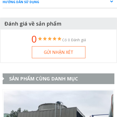
HƯỚNG DẪN SỬ DỤNG
Đánh giá về sản phẩm
0
Có 0 Đánh giá
GỬI NHẬN XÉT
SẢN PHẨM CÙNG DANH MỤC