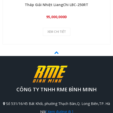
Tháp Giải Nhiệt LiangChi LBC-250RT
95,000,000Đ
XEM CHI TIẾT
CÔNG TY TNHH RME BÌNH MINH
Số 531/16/45 Bát Khối, phường Thạch Bàn,Q. Long Biên,TP. Hà
Nội
[ Xem đường đi ]