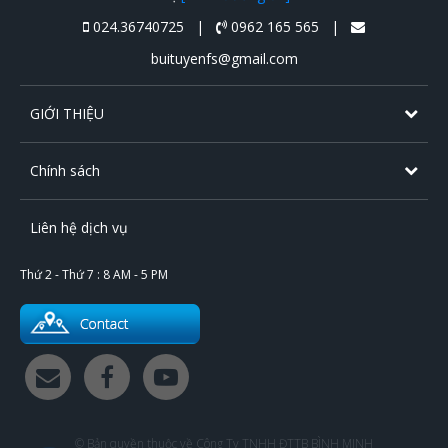
024.36740725 |
0962 165 565 |
buituyenfs@gmail.com
GIỚI THIỆU
Chính sách
Liên hệ dịch vụ
Thứ 2 - Thứ 7 : 8 AM - 5 PM
© Bản quyền thuộc về Công Ty TNHH ĐTTB BÌNH MINH