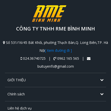
CÔNG TY TNHH RME BÌNH MINH
Số 531/16/45 Bát Khối, phường Thạch Bàn,Q. Long Biên,TP. Hà
Nội
[ Xem đường đi ]
024.36740725 |
0962 165 565 |
buituyenfs@gmail.com
GIỚI THIỆU
Chính sách
Liên hệ dịch vụ