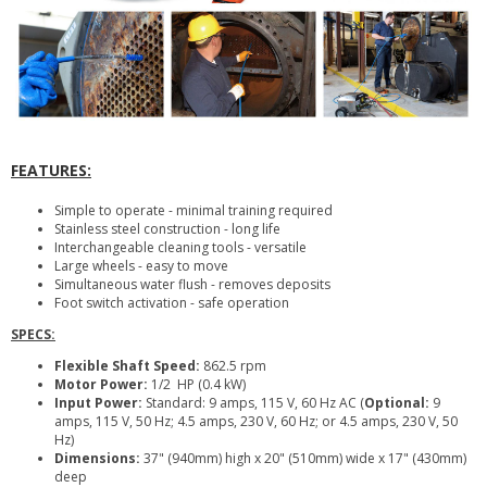
FEATURES:
Simple to operate - minimal training required
Stainless steel construction - long life
Interchangeable cleaning tools - versatile
Large wheels - easy to move
Simultaneous water flush - removes deposits
Foot switch activation - safe operation
SPECS:
Flexible Shaft Speed:
862.5 rpm
Motor Power:
1/2 HP (0.4 kW)
Input Power:
Standard: 9 amps, 115 V, 60 Hz AC (
Optional:
9
amps, 115 V, 50 Hz; 4.5 amps, 230 V, 60 Hz; or 4.5 amps, 230 V, 50
Hz)
Dimensions:
37" (940mm) high x 20" (510mm) wide x 17" (430mm)
deep