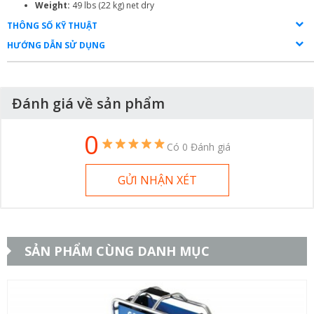
Weight:
49 lbs (22 kg) net dry
THÔNG SỐ KỸ THUẬT
HƯỚNG DẪN SỬ DỤNG
Đánh giá về sản phẩm
0
Có 0 Đánh giá
GỬI NHẬN XÉT
SẢN PHẨM CÙNG DANH MỤC