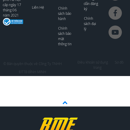
dẫn đăng
cấp ngày 17
Liên Hệ
Chính
ký
tháng 06
sách bảo
năm 2021
Chính
hành
sách đại
Chính
lý
sách bảo
mật
thông tin
Điều khoản sử dụng
Sơ đồ
© Bản quyền thuộc về Công Ty TNHH
trang
ĐTTB BÌNH MINH