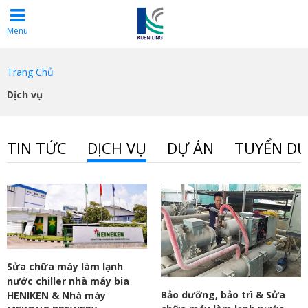
Menu
Trang Chủ
Dịch vụ
TIN TỨC
DỊCH VỤ
DỰ ÁN
TUYỂN D
Sửa chữa máy làm lạnh
nước chiller nhà máy bia
Bảo dưỡng, bảo trì & Sửa
HENIKEN & Nhà máy