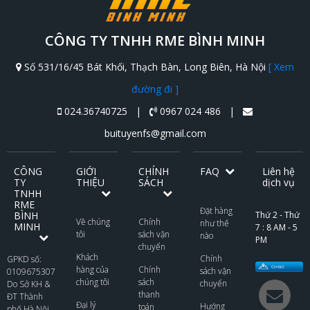
CÔNG TY TNHH RME BÌNH MINH
Số 531/16/45 Bát Khối, Thạch Bàn, Long Biên, Hà Nội
[ Xem
đường đi ]
024.36740725 |
0967 024 486 |
buituyenfs@gmail.com
CÔNG
GIỚI
CHÍNH
FAQ
Liên hệ
TY
THIỆU
SÁCH
dịch vụ
TNHH
RME
Đặt hàng
BÌNH
Thứ 2 - Thứ
Về chúng
Chính
như thế
MINH
7 : 8 AM - 5
tôi
sách vận
nào
PM
chuyển
Khách
Chính
GPKD số:
hàng của
Chính
sách vận
0109675307
chúng tôi
sách
chuyển
Do Sở KH &
thanh
ĐT Thành
Đại lý
Hướng
toán
phố Hà Nội