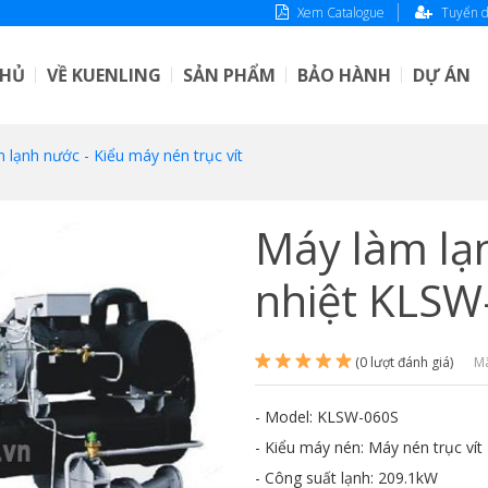
Xem Catalogue
Tuyển 
CHỦ
VỀ KUENLING
SẢN PHẨM
BẢO HÀNH
DỰ ÁN
 lạnh nước - Kiểu máy nén trục vít
Máy làm lạn
nhiệt KLSW
(0 lượt đánh giá)
Mã
- Model: KLSW-060S
- Kiểu máy nén: Máy nén trục vít
- Công suất lạnh: 209.1kW