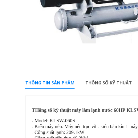
THÔNG TIN SẢN PHẨM
THÔNG SỐ KỸ THUẬT
THông số kỹ thuật máy làm lạnh nước 60HP KL
- Model: KLSW-060S
- Kiểu máy nén: Máy nén trục vít - kiểu bán kín 1 máy
- Công suất lạnh: 209.1kW