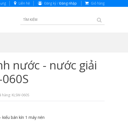
dụng
Liên hệ
Đăng ký /
Đăng nhập
Giỏ hàng
h nước - nước giải
-060S
 hàng: KLSW-060S
 - kiểu bán kín 1 máy nén