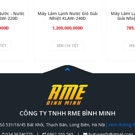
Nước - Nước
Máy Làm Lạnh Nước Gió Giải
Máy Làm Lạ
LSW-220D
Nhiệt KLAW-240D
Giải Nh
000Đ
1,200,000,000Đ
789
TIẾT
XEM CHI TIẾT
XEM
CÔNG TY TNHH RME BÌNH MINH
Số 531/16/45 Bát Khối, Thạch Bàn, Long Biên, Hà Nội
[ Xem đường đi
024.36740725 |
0962 165 565 |
buituyenfs@gmail.com