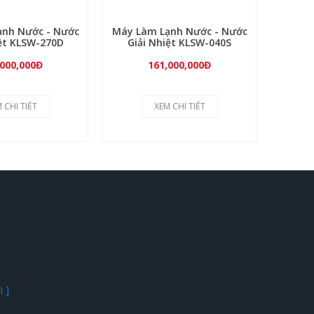
nh Nước - Nước
Máy Làm Lạnh Nước - Nước
Máy Là
iệt KLSW-270D
Giải Nhiệt KLSW-040S
Giả
,000,000Đ
161,000,000Đ
 CHI TIẾT
XEM CHI TIẾT
 ]