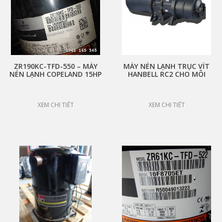
ZR190KC-TFD-550 – MÁY
MÁY NÉN LẠNH TRỤC VÍT
NÉN LẠNH COPELAND 15HP
HANBELL RC2 CHO MÔI
CHẤT R134A R22 R407C
R404A R507
XEM CHI TIẾT
XEM CHI TIẾT