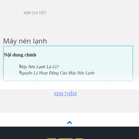
XEM CHI TIẾT
Máy nén lạnh
Nội dung chính
Máy Nén Lạnh Là Gì?
Nguyên Lý Hoạt Động Của Máy Nén Lạnh
Khái niệm máy nén lạnh công nghiệp
XEM THÊM
Trong các hệ thống làm lạnh công nghiệp thì máy nén lạnh được
coi là bộ phận quan trọng nhất có nhiệm vụ nén môi chất lạnh.
Máy 
nén lạnh hút môi chất lạnh dạng khí ở nhiệt độ thấp, áp suất thấp. 
Và nén môi chất đó đến nhiệt độ cao, áp suất cao song song với đó 
còn loại bỏ hơi ra khỏi dàn bay hơi.