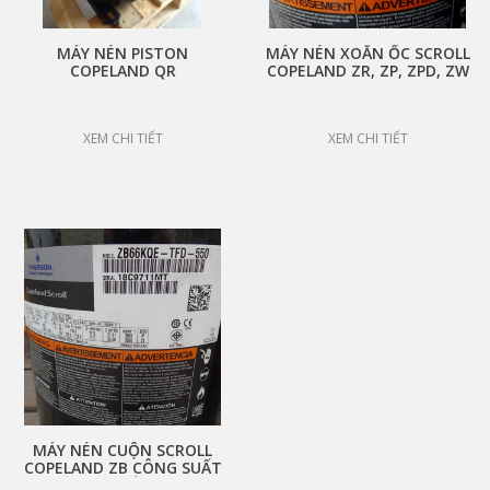
MÁY NÉN PISTON
MÁY NÉN XOẮN ỐC SCROLL
COPELAND QR
COPELAND ZR, ZP, ZPD, ZW
XEM CHI TIẾT
XEM CHI TIẾT
MÁY NÉN CUỘN SCROLL
COPELAND ZB CÔNG SUẤT
TỪ 2 HP ĐẾN 15 HP